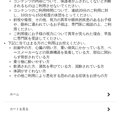
コンテンツの内容について、保護者がふさわしくないと判断
されるものはご利用させないでください。
コンテンツのご利用時間について、連続20分のご利用に対
し、10分から15分程度の休憩をとってください。
斜視や複視、その他、視力の異常や眼科的疾患のあるお子様
や、眼科に通われているお子様は、専門医に相談の上、ご利
用ください。
ご利用後にお子様の視力について異常が見られた場合、早急
に専門医を受診してください。
下記に当てはまる方のご利用はお控えください。
妊娠中の方、心臓の弱い方、重い病気にかかっている方、ペ
ースメーカーなどの医療機器を装着している方、部位に関わ
らず骨折されている方
乗り物に酔いやすい方
飲酒された方、酒気を帯びている方、泥酔されている方
体調がすぐれない方
その他ご利用により悪化する恐れのある症状をお持ちの方
ホーム
カートを見る